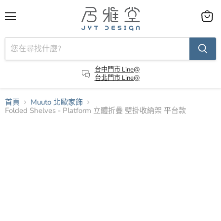
選
查
單
看
購
物
車
台中門市 Line@
台北門市 Line@
首頁
Muuto 北歐家飾
Folded Shelves - Platform 立體折疊 壁掛收納架 平台款