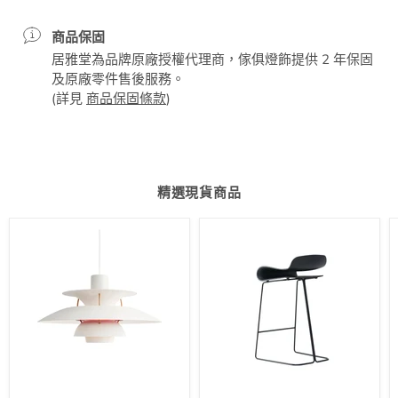
商品保固
居雅堂為品牌原廠授權代理商，傢俱燈飾提供 2 年保固
及原廠零件售後服務。
(詳見
商品保固條款
)
精選現貨商品
PH
BCN
5
Slide
吊
Base
燈
中
島
椅
座
高
66cm